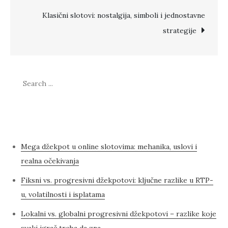
Klasični slotovi: nostalgija, simboli i jednostavne
strategije
Search
for:
Recent Posts
Mega džekpot u online slotovima: mehanika, uslovi i
realna očekivanja
Fiksni vs. progresivni džekpotovi: ključne razlike u RTP-
u, volatilnosti i isplatama
Lokalni vs. globalni progresivni džekpotovi – razlike koje