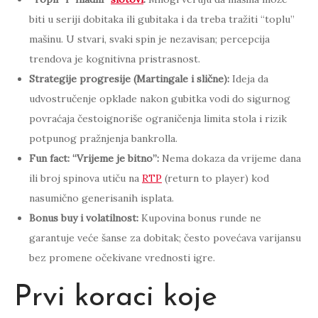
biti u seriji dobitaka ili gubitaka i da treba tražiti “toplu”
mašinu. U stvari, svaki spin je nezavisan; percepcija
trendova je kognitivna pristrasnost.
Strategije progresije (Martingale i slične):
Ideja da
udvostručenje opklade nakon gubitka vodi do sigurnog
povraćaja čestoignoriše ograničenja limita stola i rizik
potpunog pražnjenja bankrolla.
Fun fact: “Vrijeme je bitno”:
Nema dokaza da vrijeme dana
ili broj spinova utiču na
RTP
(return to player) kod
nasumično generisanih isplata.
Bonus buy i volatilnost:
Kupovina bonus runde ne
garantuje veće šanse za dobitak; često povećava varijansu
bez promene očekivane vrednosti igre.
Prvi koraci koje