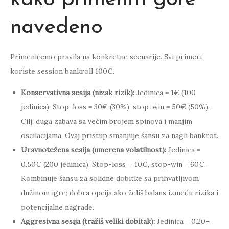
navedeno
Primenićemo pravila na konkretne scenarije. Svi primeri
koriste session bankroll 100€.
Konservativna sesija (nizak rizik):
Jedinica = 1€ (100
jedinica). Stop-loss = 30€ (30%), stop-win = 50€ (50%).
Cilj: duga zabava sa većim brojem spinova i manjim
oscilacijama. Ovaj pristup smanjuje šansu za nagli bankrot.
Uravnotežena sesija (umerena volatilnost):
Jedinica =
0.50€ (200 jedinica). Stop-loss = 40€, stop-win = 60€.
Kombinuje šansu za solidne dobitke sa prihvatljivom
dužinom igre; dobra opcija ako želiš balans između rizika i
potencijalne nagrade.
Aggresivna sesija (tražiš veliki dobitak):
Jedinica = 0.20–