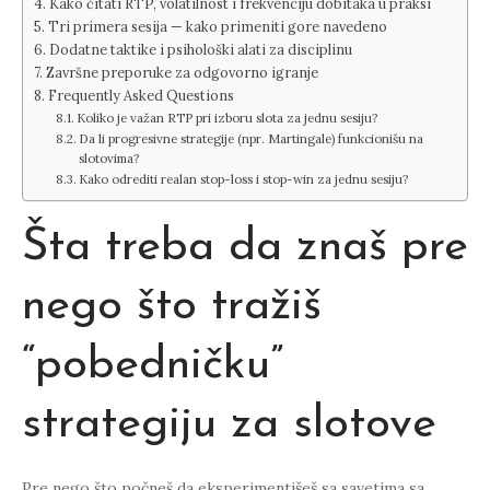
Kako čitati RTP, volatilnost i frekvenciju dobitaka u praksi
Tri primera sesija — kako primeniti gore navedeno
Dodatne taktike i psihološki alati za disciplinu
Završne preporuke za odgovorno igranje
Frequently Asked Questions
Koliko je važan RTP pri izboru slota za jednu sesiju?
Da li progresivne strategije (npr. Martingale) funkcionišu na
slotovima?
Kako odrediti realan stop-loss i stop-win za jednu sesiju?
Šta treba da znaš pre
nego što tražiš
“pobedničku”
strategiju za slotove
Pre nego što počneš da eksperimentišeš sa savetima sa