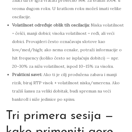
znači da će igra vraćati prosečno 96€ za svakih 100€ u
veoma dugom roku. U kratkom roku možeš imati velike
oscilacije.
Volatilnost određuje oblik tih oscilacija:
Niska volatilnost
= češći, manji dobici; visoka volatilnost = ređi, ali veći
dobici. Provajderi često označavaju slotove kao
low/med/high; ako nema oznake, potraži informacije o
hit frequency (koliko često se isplaćuju dobitci) — npr.
20–30% za nižu volatilnost, ispod 10–15% za visoku.
Prakticni savet:
Ako ti je cilj produžena zabava i manji
rizik, biraj RTP visok + volatilnost niska/umerena. Ako
tražiš šansu za veliki dobitak, budi spreman na veći
bankroll i niže jedinice po spinu.
Tri primera sesija —
kako primeniti gore