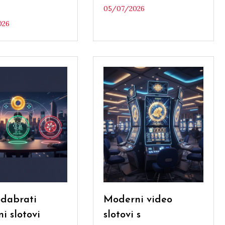
05/07/2026
026
dabrati
Moderni video
i slotovi
slotovi s