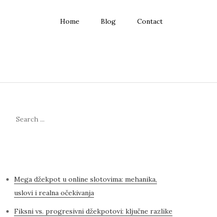
Home
Blog
Contact
Search
for:
Recent Posts
Mega džekpot u online slotovima: mehanika,
uslovi i realna očekivanja
Fiksni vs. progresivni džekpotovi: ključne razlike