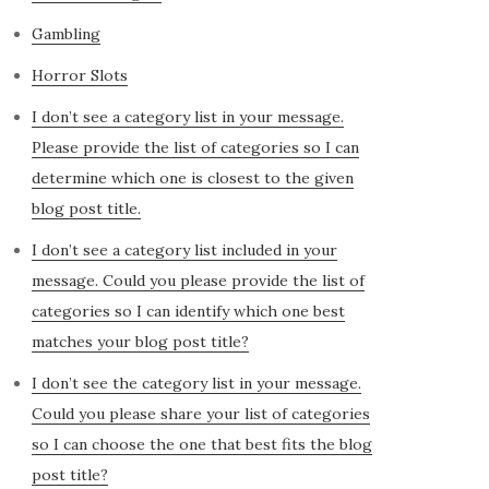
Gambling
Horror Slots
I don’t see a category list in your message.
Please provide the list of categories so I can
determine which one is closest to the given
blog post title.
I don’t see a category list included in your
message. Could you please provide the list of
categories so I can identify which one best
matches your blog post title?
I don’t see the category list in your message.
Could you please share your list of categories
so I can choose the one that best fits the blog
post title?