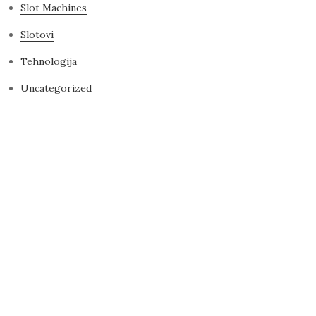
Slot Machines
Slotovi
Tehnologija
Uncategorized