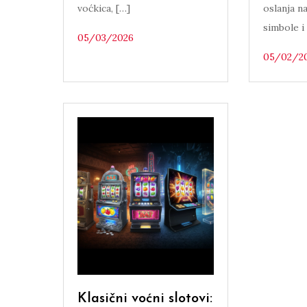
voćkica, […]
oslanja n
simbole i 
05/03/2026
05/02/2
Klasični voćni slotovi: