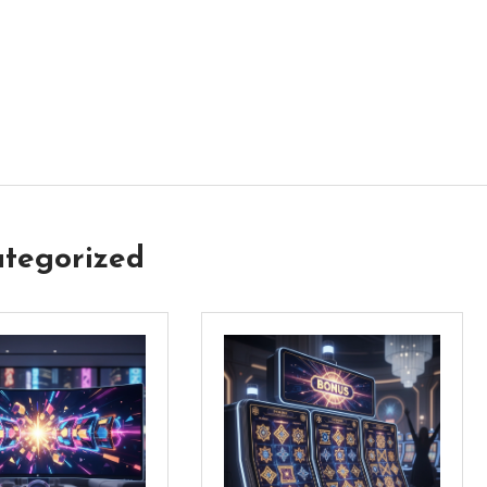
tegorized