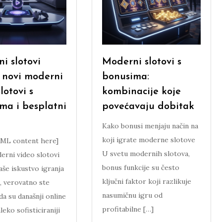
i slotovi
Moderni slotovi s
: novi moderni
bonusima:
lotovi s
kombinacije koje
ma i besplatni
povećavaju dobitak
Kako bonusi menjaju način na
koji igrate moderne slotove
TML content here]
U svetu modernih slotova,
rni video slotovi
bonus funkcije su često
aše iskustvo igranja
ključni faktor koji razlikuje
, verovatno ste
nasumičnu igru od
da su današnji online
profitabilne […]
leko sofisticiraniji