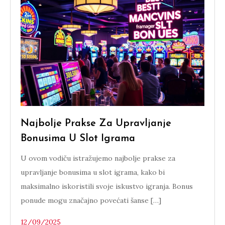
Najbolje Prakse Za Upravljanje
Bonusima U Slot Igrama
U ovom vodiču istražujemo najbolje prakse za
upravljanje bonusima u slot igrama, kako bi
maksimalno iskoristili svoje iskustvo igranja. Bonus
ponude mogu značajno povećati šanse […]
12/09/2025