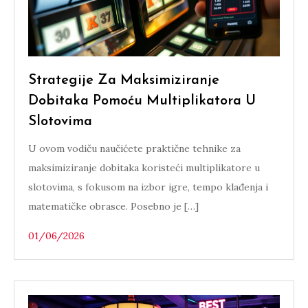
Strategije Za Maksimiziranje
Dobitaka Pomoću Multiplikatora U
Slotovima
U ovom vodiču naučićete praktične tehnike za
maksimiziranje dobitaka koristeći multiplikatore u
slotovima, s fokusom na izbor igre, tempo klađenja i
matematičke obrasce. Posebno je […]
01/06/2026