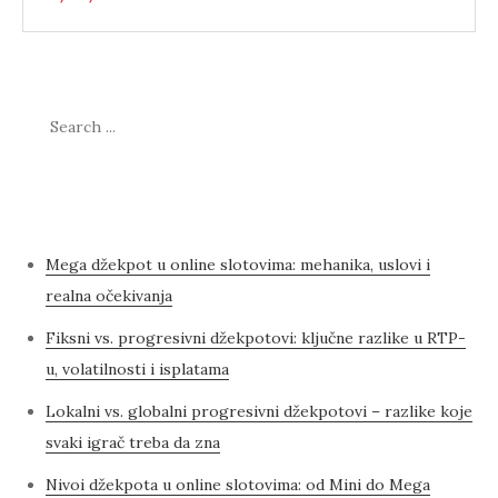
Search
for:
Recent Posts
Mega džekpot u online slotovima: mehanika, uslovi i
realna očekivanja
Fiksni vs. progresivni džekpotovi: ključne razlike u RTP-
u, volatilnosti i isplatama
Lokalni vs. globalni progresivni džekpotovi – razlike koje
svaki igrač treba da zna
Nivoi džekpota u online slotovima: od Mini do Mega