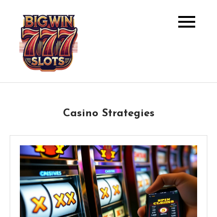
Skip
to
content
Big Win777 Slots
Casino Strategies