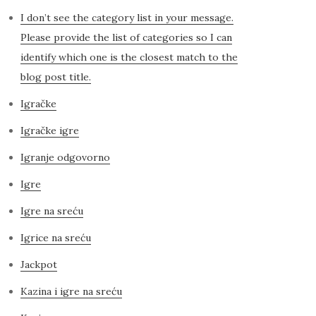
I don’t see the category list in your message.
Please provide the list of categories so I can
identify which one is the closest match to the
blog post title.
Igračke
Igračke igre
Igranje odgovorno
Igre
Igre na sreću
Igrice na sreću
Jackpot
Kazina i igre na sreću