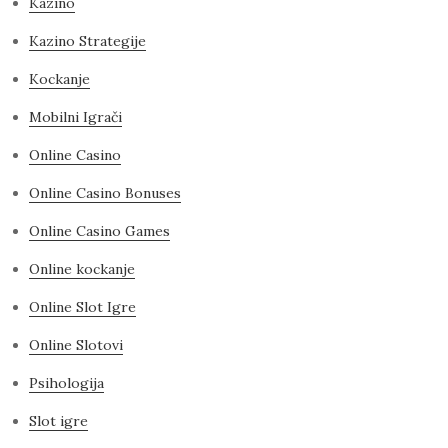
Kazino
Kazino Strategije
Kockanje
Mobilni Igrači
Online Casino
Online Casino Bonuses
Online Casino Games
Online kockanje
Online Slot Igre
Online Slotovi
Psihologija
Slot igre