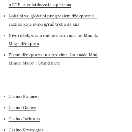
u RTP-u, volatilnosti i isplatama
Lokalni vs. globalni progresivni džekpotovi –
razlike koje svaki igrač treba da zna
Nivoi džekpota u online slotovima: od Mini do
Mega džekpota
Fiksni džekpotovi u slotovima: šta znače Mini,
Minor, Major i Grand nivoi
Categories
Casino Bonuses
Casino Games
Casino Jackpots
Casino Strategies