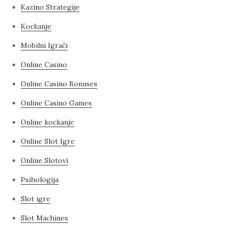
Kazino Strategije
Kockanje
Mobilni Igrači
Online Casino
Online Casino Bonuses
Online Casino Games
Online kockanje
Online Slot Igre
Online Slotovi
Psihologija
Slot igre
Slot Machines