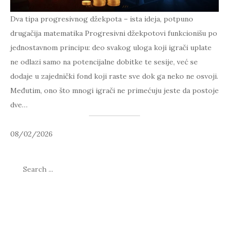
Dva tipa progresivnog džekpota – ista ideja, potpuno
drugačija matematika Progresivni džekpotovi funkcionišu po
jednostavnom principu: deo svakog uloga koji igrači uplate
ne odlazi samo na potencijalne dobitke te sesije, već se
dodaje u zajednički fond koji raste sve dok ga neko ne osvoji.
Međutim, ono što mnogi igrači ne primećuju jeste da postoje
dve…
08/02/2026
Search
for:
Recent Posts