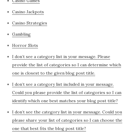
Casino Games
Casino Jackpots
Casino Strategies
Gambling
Horror Slots
I don’t see a category list in your message. Please
provide the list of categories so I can determine which
one is closest to the given blog post title.
I don’t see a category list included in your message.
Could you please provide the list of categories so I can
identify which one best matches your blog post title?
I don’t see the category list in your message. Could you
please share your list of categories so I can choose the
one that best fits the blog post title?