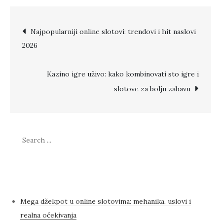
Post
Najpopularniji online slotovi: trendovi i hit naslovi
2026
navigation
Kazino igre uživo: kako kombinovati sto igre i
slotove za bolju zabavu
Search
for:
Recent Posts
Mega džekpot u online slotovima: mehanika, uslovi i
realna očekivanja