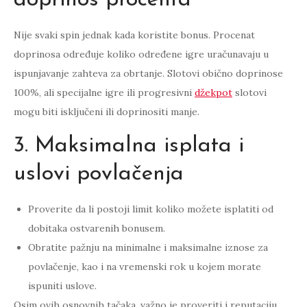
doprinos procenta
Nije svaki spin jednak kada koristite bonus. Procenat
doprinosa određuje koliko određene igre uračunavaju u
ispunjavanje zahteva za obrtanje. Slotovi obično doprinose
100%, ali specijalne igre ili progresivni
džekpot
slotovi
mogu biti isključeni ili doprinositi manje.
3. Maksimalna isplata i
uslovi povlačenja
Proverite da li postoji limit koliko možete isplatiti od
dobitaka ostvarenih bonusem.
Obratite pažnju na minimalne i maksimalne iznose za
povlačenje, kao i na vremenski rok u kojem morate
ispuniti uslove.
Osim ovih osnovnih tačaka, važno je proveriti i reputaciju