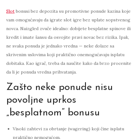
Slot
bonusi bez depozita su promotivne ponude kazina koje
vam omogućavaju da igrate slot igre bez uplate sopstvenog
novca. Naizgled zvuče idealno: dobijete besplatne spinove ili
kredit i imate šansu da osvojite pravi novac bez rizika. Ipak,
ne svaka ponuda je jednako vredna — neke dolaze sa
skrivenim uslovima koji praktično onemogućavaju isplatu
dobitaka. Kao igrač, treba da naučite kako da brzo procenite
da li je ponuda vredna prihvatanja.
Zašto neke ponude nisu
povoljne uprkos
„besplatnom“ bonusu
Visoki zahtevi za obrtanje (wagering) koji čine isplatu
praktično nemogućom.