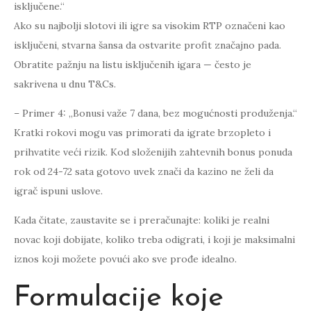
isključene.“
Ako su najbolji slotovi ili igre sa visokim RTP označeni kao
isključeni, stvarna šansa da ostvarite profit značajno pada.
Obratite pažnju na listu isključenih igara — često je
sakrivena u dnu T&Cs.
– Primer 4: „Bonusi važe 7 dana, bez mogućnosti produženja.“
Kratki rokovi mogu vas primorati da igrate brzopleto i
prihvatite veći rizik. Kod složenijih zahtevnih bonus ponuda
rok od 24-72 sata gotovo uvek znači da kazino ne želi da
igrač ispuni uslove.
Kada čitate, zaustavite se i preračunajte: koliki je realni
novac koji dobijate, koliko treba odigrati, i koji je maksimalni
iznos koji možete povući ako sve prođe idealno.
Formulacije koje