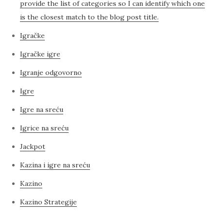
provide the list of categories so I can identify which one
is the closest match to the blog post title.
Igračke
Igračke igre
Igranje odgovorno
Igre
Igre na sreću
Igrice na sreću
Jackpot
Kazina i igre na sreću
Kazino
Kazino Strategije