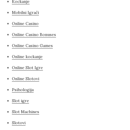
Kockanje
Mobilni Igrači
Online Casino
Online Casino Bonuses
Online Casino Games
Online kockanje
Online Slot Igre
Online Slotovi
Psihologija
Slot igre
Slot Machines
Slotovi