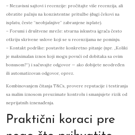
– Nezavisni sajtovi i recenzije: pročitajte više recenzija, ali
obratite pažnju na konzistentne pritužbe (dugi čekovi na
isplatu, česte “neobjašnjive” zabranjene isplate).
– Forumi i društvene mreže: stvarna iskustva igrača često
otkriju skrivene uslove koji se u recenzijama ne pominju.
– Kontakt podrške: postavite konkretno pitanje (npr. „Koliki
je maksimalan iznos koji mogu povući od dobitaka sa ovim
bonusom?“) i sačuvajte odgovor — ako dobijete neodređen
ili automatizovan odgovor, oprez.
Kombinovanjem čitanja T&Cs, provere reputacije i testiranja
sa malim iznosom preuzimate kontrolu i smanjujete rizik od
neprijatnih iznenađenja.
Praktični koraci pre