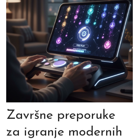
Završne preporuke
za igranje modernih