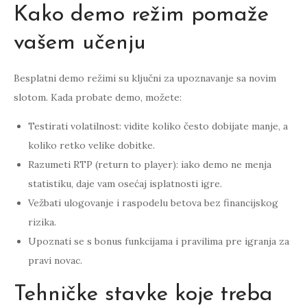
Kako demo režim pomaže
vašem učenju
Besplatni demo režimi su ključni za upoznavanje sa novim
slotom. Kada probate demo, možete:
Testirati volatilnost: vidite koliko često dobijate manje, a
koliko retko velike dobitke.
Razumeti RTP (return to player): iako demo ne menja
statistiku, daje vam osećaj isplatnosti igre.
Vežbati ulogovanje i raspodelu betova bez financijskog
rizika.
Upoznati se s bonus funkcijama i pravilima pre igranja za
pravi novac.
Tehničke stavke koje treba