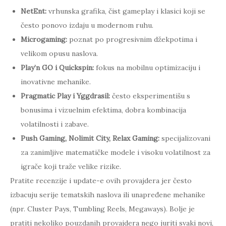
NetEnt:
vrhunska grafika, čist gameplay i klasici koji se
često ponovo izdaju u modernom ruhu.
Microgaming:
poznat po progresivnim džekpotima i
velikom opusu naslova.
Play’n GO i Quickspin:
fokus na mobilnu optimizaciju i
inovativne mehanike.
Pragmatic Play i Yggdrasil:
često eksperimentišu s
bonusima i vizuelnim efektima, dobra kombinacija
volatilnosti i zabave.
Push Gaming, Nolimit City, Relax Gaming:
specijalizovani
za zanimljive matematičke modele i visoku volatilnost za
igrače koji traže velike rizike.
Pratite recenzije i update-e ovih provajdera jer često
izbacuju serije tematskih naslova ili unapređene mehanike
(npr. Cluster Pays, Tumbling Reels, Megaways). Bolje je
pratiti nekoliko pouzdanih provajdera nego juriti svaki novi,