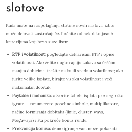
slotove
Kada imate na raspolaganju stotine novih naslova, izbor
može delovati zastrašujuće. Počnite od nekoliko jasnih
kriterijuma koji brzo suze listu:
RTP i volatilnost:
pogledajte deklarisani RTP i opise
volatilnosti. Ako želite dugotrajniju zabavu sa češćim
manjim dobicima, tražite nisku ili srednju volatilnost; ako
jurite velike isplate, birajte visoku volatilnost i veći
maksimalan dobitak.
Paytable i mehanika:
otvorite tabelu isplata pre nego što
igrate — razumećete posebne simbole, multiplikatore,
načine formiranja dobitaka (linije, cluster, ways,
Megaways) i šta pokreće bonus rundu.
Frekvencija bonusa:
demo igranje vam može pokazati