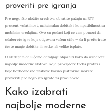
proveriti pre igranja
Pre nego što uložite sredstva, obratite pažnju na RTP
procent, volatilnost, maksimalan dobitak i kompatibilnost sa
mobilnim uređajima. Ovo su podaci koji će vam pomoći da
odaberete igru koja odgovara vašem stilu — da li preferirate
česte manje dobitke ili retke, ali velike isplate.
U sledećem delu ćemo detaljnije objasniti kako da izaberete
najbolje moderne slotove, koje provajdere treba pratiti i
koje bezbednosne znakove kazino platforme morate
proveriti pre nego što igrate za pravi novac.
Kako izabrati
najbolje moderne