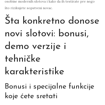
osobine modernih slotova i kako da ih testirate pre nego
što rizikujete sopstveni novac.
Šta konkretno donose
novi slotovi: bonusi,
demo verzije i
tehničke
karakteristike
Bonusi i specijalne funkcije
koje ćete sretati