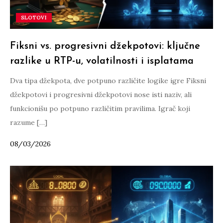
SLOTOVI
Fiksni vs. progresivni džekpotovi: ključne
razlike u RTP-u, volatilnosti i isplatama
Dva tipa džekpota, dve potpuno različite logike igre Fiksni
džekpotovi i progresivni džekpotovi nose isti naziv, ali
funkcionišu po potpuno različitim pravilima. Igrač koji
razume […]
08/03/2026