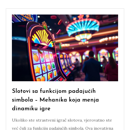
Slotovi sa funkcijom padajućih
simbola – Mehanika koja menja
dinamiku igre
Ukoliko ste strastveni igrač slotova, vjerovatno ste
već čuli za funkciju padajućih simbola. Ova inovativna