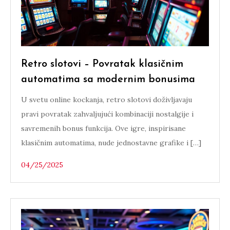
Retro slotovi – Povratak klasičnim
automatima sa modernim bonusima
U svetu online kockanja, retro slotovi doživljavaju
pravi povratak zahvaljujući kombinaciji nostalgije i
savremenih bonus funkcija. Ove igre, inspirisane
klasičnim automatima, nude jednostavne grafike i […]
04/25/2025