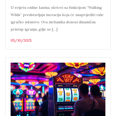
U svijetu online kasina, slotovi sa funkcijom “Walking
Wilds” predstavljaju inovaciju koja će unaprijediti vaše
igračko iskustvo. Ova mehanika donosi dinamičan
pristup igranju, gdje se […]
05/10/2025