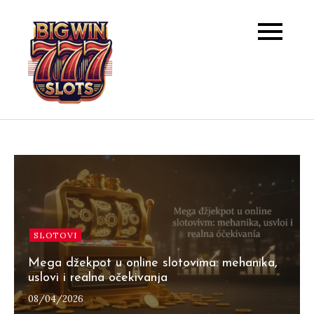
Skip
to
content
Big Win777 Slots
SLOTOVI
Mega džekpot u online slotovima: mehanika,
uslovi i realna očekivanja
08/04/2026