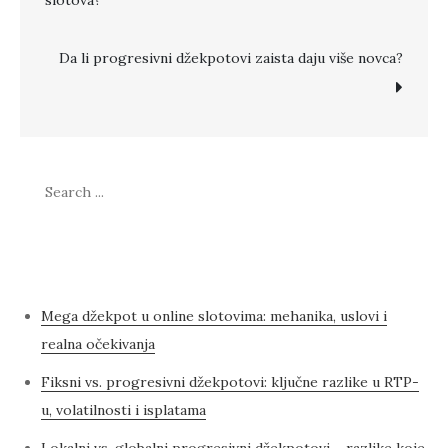
navigation
Da li progresivni džekpotovi zaista daju više novca?
Search
for:
Recent Posts
Mega džekpot u online slotovima: mehanika, uslovi i
realna očekivanja
Fiksni vs. progresivni džekpotovi: ključne razlike u RTP-
u, volatilnosti i isplatama
Lokalni vs. globalni progresivni džekpotovi – razlike koje