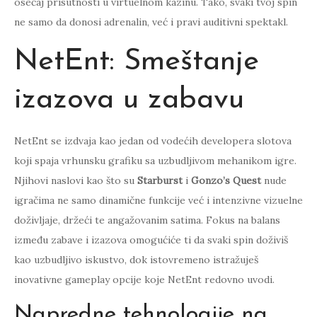
osećaj prisutnosti u virtuelnom kazinu. Tako, svaki tvoj spin
ne samo da donosi adrenalin, već i pravi auditivni spektakl.
NetEnt: Smeštanje
izazova u zabavu
NetEnt se izdvaja kao jedan od vodećih developera slotova
koji spaja vrhunsku grafiku sa uzbudljivom mehanikom igre.
Njihovi naslovi kao što su
Starburst
i
Gonzo’s Quest
nude
igračima ne samo dinamične funkcije već i intenzivne vizuelne
doživljaje, držeći te angažovanim satima. Fokus na balans
između zabave i izazova omogućiće ti da svaki spin doživiš
kao uzbudljivo iskustvo, dok istovremeno istražuješ
inovativne gameplay opcije koje NetEnt redovno uvodi.
Napredne tehnologije na