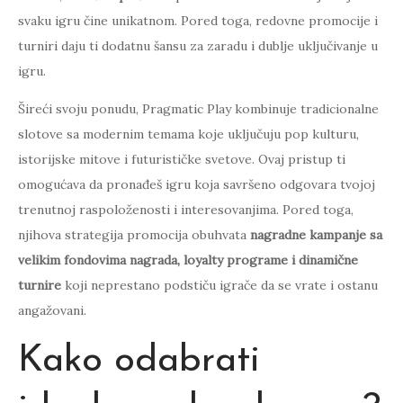
svaku igru čine unikatnom. Pored toga, redovne promocije i
turniri daju ti dodatnu šansu za zaradu i dublje uključivanje u
igru.
Šireći svoju ponudu, Pragmatic Play kombinuje tradicionalne
slotove sa modernim temama koje uključuju pop kulturu,
istorijske mitove i futurističke svetove. Ovaj pristup ti
omogućava da pronađeš igru koja savršeno odgovara tvojoj
trenutnoj raspoloženosti i interesovanjima. Pored toga,
njihova strategija promocija obuhvata
nagradne kampanje sa
velikim fondovima nagrada, loyalty programe i dinamične
turnire
koji neprestano podstiču igrače da se vrate i ostanu
angažovani.
Kako odabrati