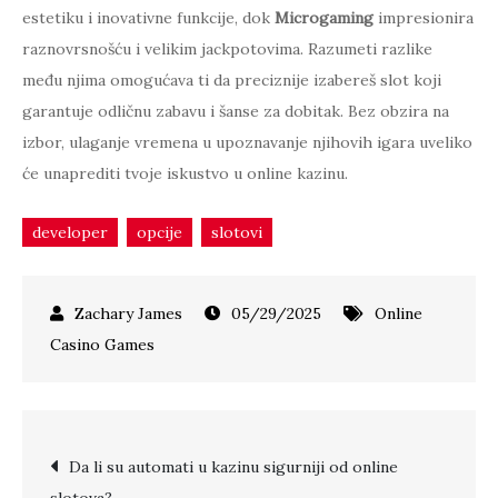
estetiku i inovativne funkcije, dok
Microgaming
impresionira
raznovrsnošću i velikim jackpotovima. Razumeti razlike
među njima omogućava ti da preciznije izabereš slot koji
garantuje odličnu zabavu i šanse za dobitak. Bez obzira na
izbor, ulaganje vremena u upoznavanje njihovih igara uveliko
će unaprediti tvoje iskustvo u online kazinu.
developer
opcije
slotovi
05/29/2025
Online
Casino Games
Post
Da li su automati u kazinu sigurniji od online
slotova?