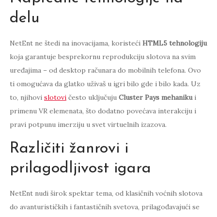
delu
NetEnt ne štedi na inovacijama, koristeći
HTML5 tehnologiju
koja garantuje besprekornu reprodukciju slotova na svim
uređajima – od desktop računara do mobilnih telefona. Ovo
ti omogućava da glatko uživaš u igri bilo gde i bilo kada. Uz
to, njihovi
slotovi
često uključuju
Cluster Pays mehaniku
i
primenu VR elemenata, što dodatno povećava interakciju i
pravi potpunu imerziju u svet virtuelnih izazova.
Različiti žanrovi i
prilagodljivost igara
NetEnt nudi širok spektar tema, od klasičnih voćnih slotova
do avanturističkih i fantastičnih svetova, prilagođavajući se