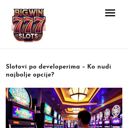
Skip
to
content
Big Win777 Slots
Slotovi po developerima – Ko nudi
najbolje opcije?