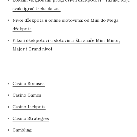
svaki igrač treba da zna
Nivoi džekpota u online slotovima: od Mini do Mega
džekpota
Fiksni džekpotovi u slotovima: šta znače Mini, Minor,
Major i Grand nivoi
Categories
Casino Bonuses
Casino Games
Casino Jackpots
Casino Strategies
Gambling