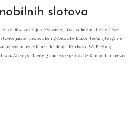
mobilnih slotova
P iznad 96% za bolje očekivanje, niska volatilnost daje češće
tavite jasne vremenske i gubitničke limite, testirajte igre u
razumijevanim uvjetima za klađenje. Koristite Wi‑Fi zbog
ntrolu. After postavite granice sesije od 30-60 minuta i dnevni