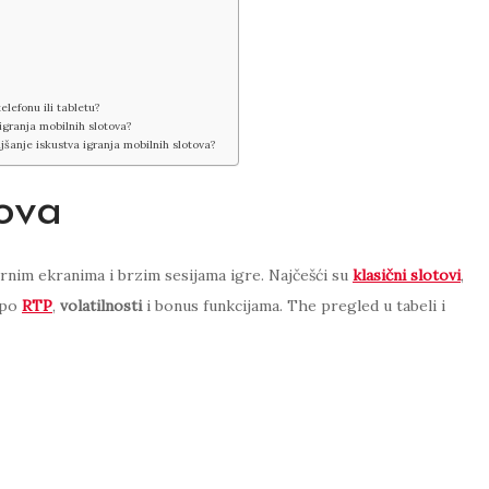
lefonu ili tabletu?
 igranja mobilnih slotova?
ljšanje iskustva igranja mobilnih slotova?
tova
irnim ekranima i brzim sesijama igre. Najčešći su
klasični slotovi
,
 po
RTP
,
volatilnosti
i bonus funkcijama. The pregled u tabeli i