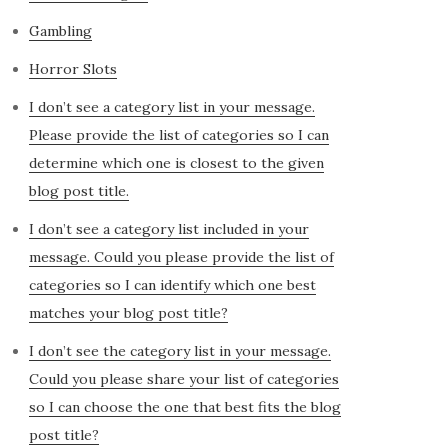
Gambling
Horror Slots
I don’t see a category list in your message.
Please provide the list of categories so I can
determine which one is closest to the given
blog post title.
I don’t see a category list included in your
message. Could you please provide the list of
categories so I can identify which one best
matches your blog post title?
I don’t see the category list in your message.
Could you please share your list of categories
so I can choose the one that best fits the blog
post title?