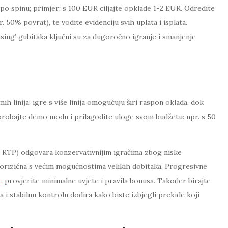
po spinu; primjer: s 100 EUR ciljajte opklade 1-2 EUR. Odredite
r. 50% povrat), te vodite evidenciju svih uplata i isplata.
asing’ gubitaka ključni su za dugoročno igranje i smanjenje
tnih linija; igre s više linija omogućuju širi raspon oklada, dok
sprobajte demo modu i prilagodite uloge svom budžetu: npr. s 50
RTP) odgovara konzervativnijim igračima zbog niske
orizična s većim mogućnostima velikih dobitaka. Progresivne
t
; provjerite minimalne uvjete i pravila bonusa. Također birajte
 i stabilnu kontrolu dodira kako biste izbjegli prekide koji