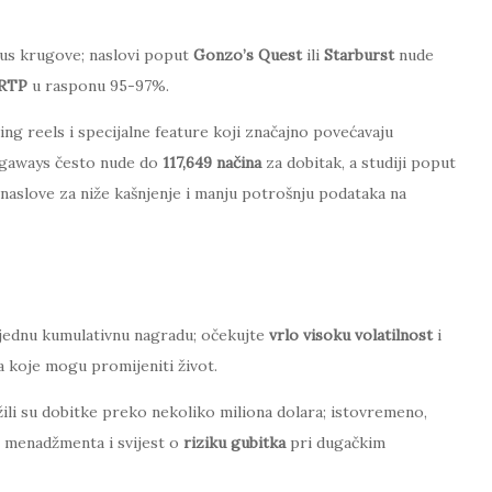
nus krugove; naslovi poput
Gonzo’s Quest
ili
Starburst
nude
RTP
u rasponu 95-97%.
ing reels i specijalne feature koji značajno povećavaju
 Megaways često nude do
117,649 načina
za dobitak, a studiji poput
naslove za niže kašnjenje i manju potrošnju podataka na
s
 jednu kumulativnu nagradu; očekujte
vrlo visoku volatilnost
i
ta koje mogu promijeniti život.
žili su dobitke preko nekoliko miliona dolara; istovremeno,
ol menadžmenta i svijest o
riziku gubitka
pri dugačkim