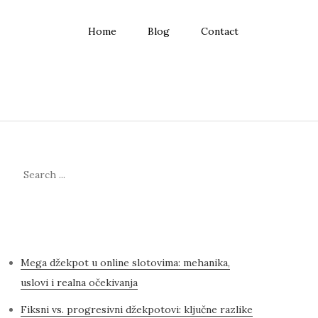
Home
Blog
Contact
Search
for:
Recent Posts
Mega džekpot u online slotovima: mehanika,
uslovi i realna očekivanja
Fiksni vs. progresivni džekpotovi: ključne razlike