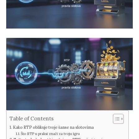
Table of Contents
Kako RTP oblikuje tvoje šanse na slotovima
Što RTP u praksi znači za tvoju igru