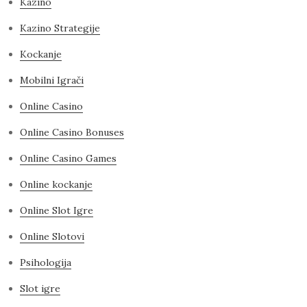
Kazino
Kazino Strategije
Kockanje
Mobilni Igrači
Online Casino
Online Casino Bonuses
Online Casino Games
Online kockanje
Online Slot Igre
Online Slotovi
Psihologija
Slot igre