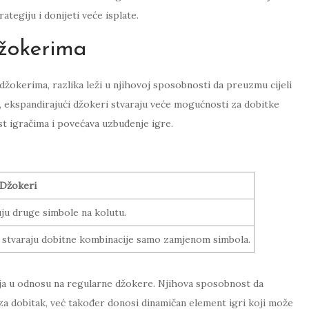
ategiju i donijeti veće isplate.
žokerima
okerima, razlika leži u njihovoj sposobnosti da preuzmu cijeli
, ekspandirajući džokeri stvaraju veće mogućnosti za dobitke
st igračima i povećava uzbuđenje igre.
 Džokeri
ju druge simbole na kolutu.
stvaraju dobitne kombinacije samo zamjenom simbola.
a u odnosu na regularne džokere. Njihova sposobnost da
za dobitak, već također donosi dinamičan element igri koji može