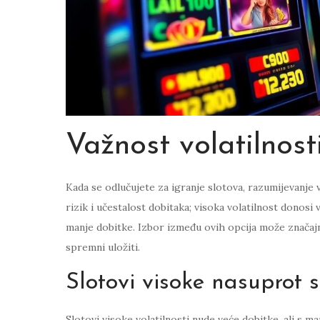
Važnost volatilnost
Kada se odlučujete za igranje slotova, razumijevanje vo
rizik i učestalost dobitaka; visoka volatilnost donosi v
manje dobitke. Izbor između ovih opcija može značajno 
spremni uložiti.
Slotovi visoke nasuprot s
Slotovi visoke volatilnosti nude veće dobitke, ali s 