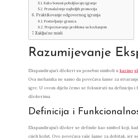
Kako bonusi poboljšavaju igranje
Pronalaženje najboljih promocija
Praktikovanje odgovornog igranja
Postavljanje granica
Prepoznavanje problema sa kockanjem
Zaključne misli
Razumijevanje Eks
Ekspandirajući džokeri su posebni simboli u
kazino
s
Ova mehanika ne samo da povećava šanse za stvaranj
igre. U ovom dijelu ćemo se fokusirati na definiciju i
džokerima.
Definicija i Funkcionalno
Ekspandirajući džoker se definiše kao simbol koji, ka
cijeli kolut. Ovo povećava vaše šanse za dobitak, jer