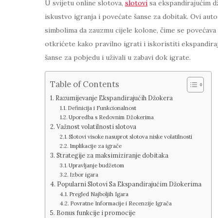
U svijetu online slotova,
slotovi
sa ekspandirajućim dž
iskustvo igranja i povećate šanse za dobitak. Ovi a
simbolima da zauzmu cijele kolone, čime se povećava 
otkrićete kako pravilno igrati i iskoristiti ekspandira
šanse za pobjedu i uživali u zabavi dok igrate.
Table of Contents
Razumijevanje Ekspandirajućih Džokera
Definicija i Funkcionalnost
Uporedba s Redovnim Džokerima
Važnost volatilnosti slotova
Slotovi visoke nasuprot slotova niske volatilnosti
Implikacije za igrače
Strategije za maksimiziranje dobitaka
Upravljanje budžetom
Izbor igara
Popularni Slotovi Sa Ekspandirajućim Džokerima
Pregled Najboljih Igara
Povratne Informacije i Recenzije Igrača
Bonus funkcije i promocije