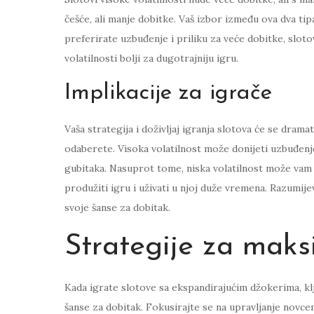
češće, ali manje dobitke. Vaš izbor između ova dva tipa 
preferirate uzbuđenje i priliku za veće dobitke, slotov
volatilnosti bolji za dugotrajniju igru.
Implikacije za igrače
Vaša strategija i doživljaj igranja slotova će se drama
odaberete. Visoka volatilnost može donijeti uzbuđenje 
gubitaka. Nasuprot tome, niska volatilnost može vam pr
produžiti igru i uživati u njoj duže vremena. Razumije
svoje šanse za dobitak.
Strategije za maks
Kada igrate slotove sa ekspandirajućim džokerima, klj
šanse za dobitak. Fokusirajte se na upravljanje novce