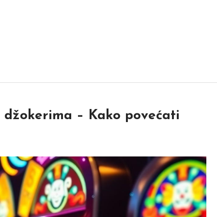
m džokerima – Kako povećati