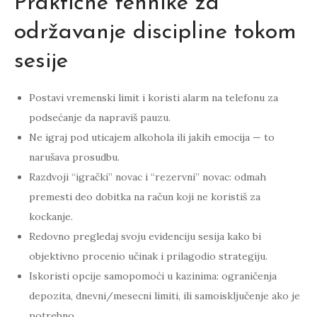
Praktične tehnike za
održavanje discipline tokom
sesije
Postavi vremenski limit i koristi alarm na telefonu za
podsećanje da napraviš pauzu.
Ne igraj pod uticajem alkohola ili jakih emocija — to
narušava prosudbu.
Razdvoji “igrački” novac i “rezervni” novac: odmah
premesti deo dobitka na račun koji ne koristiš za
kockanje.
Redovno pregledaj svoju evidenciju sesija kako bi
objektivno procenio učinak i prilagodio strategiju.
Iskoristi opcije samopomoći u kazinima: ograničenja
depozita, dnevni/mesecni limiti, ili samoisključenje ako je
potrebno.