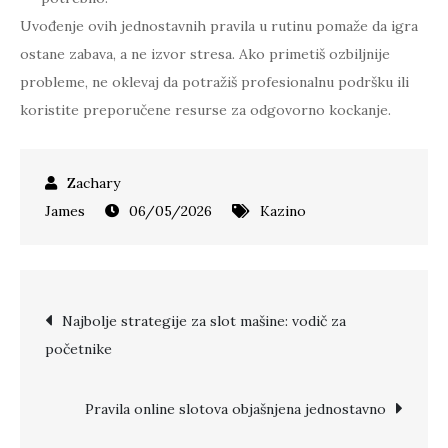
Uvođenje ovih jednostavnih pravila u rutinu pomaže da igra
ostane zabava, a ne izvor stresa. Ako primetiš ozbiljnije
probleme, ne oklevaj da potražiš profesionalnu podršku ili
koristite preporučene resurse za odgovorno kockanje.
06/05/2026
Kazino
Post
Najbolje strategije za slot mašine: vodič za
početnike
navigation
Pravila online slotova objašnjena jednostavno