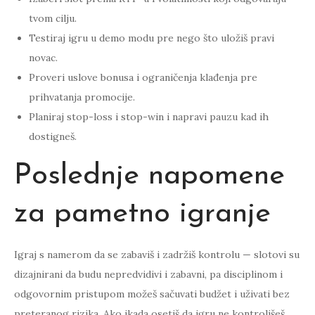
tvom cilju.
Testiraj igru u demo modu pre nego što uložiš pravi
novac.
Proveri uslove bonusa i ograničenja klađenja pre
prihvatanja promocije.
Planiraj stop-loss i stop-win i napravi pauzu kad ih
dostigneš.
Poslednje napomene
za pametno igranje
Igraj s namerom da se zabaviš i zadržiš kontrolu — slotovi su
dizajnirani da budu nepredvidivi i zabavni, pa disciplinom i
odgovornim pristupom možeš sačuvati budžet i uživati bez
preteranog rizika. Ako ikada osetiš da igru ne kontrolišeš,