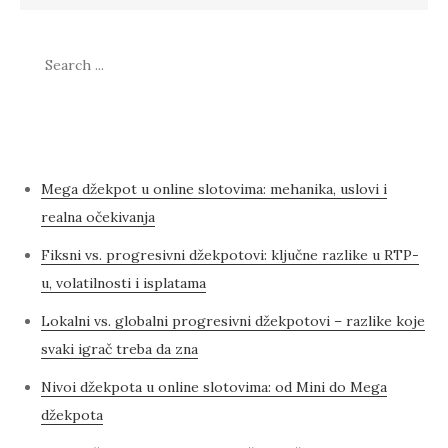
Search
for:
Recent Posts
Mega džekpot u online slotovima: mehanika, uslovi i
realna očekivanja
Fiksni vs. progresivni džekpotovi: ključne razlike u RTP-
u, volatilnosti i isplatama
Lokalni vs. globalni progresivni džekpotovi – razlike koje
svaki igrač treba da zna
Nivoi džekpota u online slotovima: od Mini do Mega
džekpota