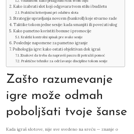
Volatilnost: kako prilagoditi rizik svom cilju
Kako izabrati slot koji odgovara tvom stilu i budžetu
Praktični kriterijumi pri odabiru slota
Strategije upravljanja novcem (bankroll) koje stvarno rade
Taktike tokom jedne sesije: kada smanjiti ili povećati ulog
Kako pametno koristiti bonuse i promocije
Kraktki kontrolni spisak pre svake sesije
Poslednje napomene za pametno igranje
Psihologija igre: kako ostati objektivan dok igraš
Znakovi da treba da napraviš pauzu ili potražiš pomoć
Praktične tehnike za održavanje discipline tokom sesije
Zašto razumevanje
igre može odmah
poboljšati tvoje šanse
Kada igraš slotove, nije sve svedeno na sreću — znanje o