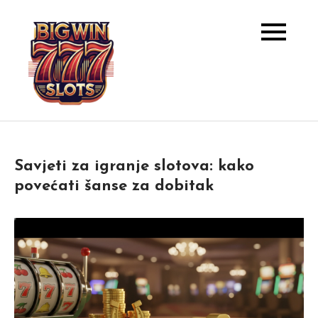
Skip
to
content
Big Win777 Slots
Savjeti za igranje slotova: kako
povećati šanse za dobitak