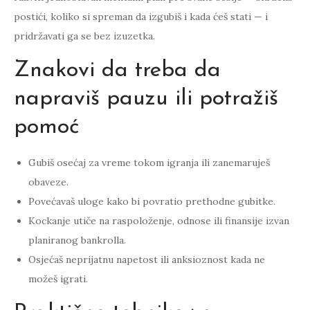
postići, koliko si spreman da izgubiš i kada ćeš stati — i
pridržavati ga se bez izuzetka.
Znakovi da treba da
napraviš pauzu ili potražiš
pomoć
Gubiš osećaj za vreme tokom igranja ili zanemaruješ
obaveze.
Povećavaš uloge kako bi povratio prethodne gubitke.
Kockanje utiče na raspoloženje, odnose ili finansije izvan
planiranog bankrolla.
Osjećaš neprijatnu napetost ili anksioznost kada ne
možeš igrati.