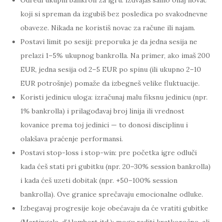
koji si spreman da izgubiš bez posledica po svakodnevne
obaveze. Nikada ne koristiš novac za račune ili najam.
Postavi limit po sesiji: preporuka je da jedna sesija ne
prelazi 1–5% ukupnog bankrolla. Na primer, ako imaš 200
EUR, jedna sesija od 2–5 EUR po spinu (ili ukupno 2–10
EUR potrošnje) pomaže da izbegneš velike fluktuacije.
Koristi jedinicu uloga: izračunaj malu fiksnu jedinicu (npr.
1% bankrolla) i prilagođavaj broj linija ili vrednost
kovanice prema toj jedinici — to donosi disciplinu i
olakšava praćenje performansi.
Postavi stop-loss i stop-win: pre početka igre odluči
kada ćeš stati pri gubitku (npr. 20–30% session bankrolla)
i kada ćeš uzeti dobitak (npr. +50–100% session
bankrolla). Ove granice sprečavaju emocionalne odluke.
Izbegavaj progresije koje obećavaju da će vratiti gubitke
(Martingale, d’Alembert itd.): mogu raditi kratkoročno, ali