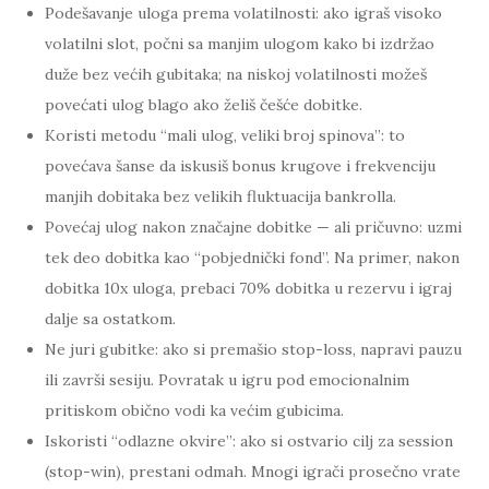
Podešavanje uloga prema volatilnosti: ako igraš visoko
volatilni slot, počni sa manjim ulogom kako bi izdržao
duže bez većih gubitaka; na niskoj volatilnosti možeš
povećati ulog blago ako želiš češće dobitke.
Koristi metodu “mali ulog, veliki broj spinova”: to
povećava šanse da iskusiš bonus krugove i frekvenciju
manjih dobitaka bez velikih fluktuacija bankrolla.
Povećaj ulog nakon značajne dobitke — ali pričuvno: uzmi
tek deo dobitka kao “pobjednički fond”. Na primer, nakon
dobitka 10x uloga, prebaci 70% dobitka u rezervu i igraj
dalje sa ostatkom.
Ne juri gubitke: ako si premašio stop-loss, napravi pauzu
ili završi sesiju. Povratak u igru pod emocionalnim
pritiskom obično vodi ka većim gubicima.
Iskoristi “odlazne okvire”: ako si ostvario cilj za session
(stop-win), prestani odmah. Mnogi igrači prosečno vrate