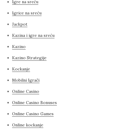
Igre na sreću
Igrice na sreću
Jackpot
Kazina i igre na sreću
Kazino
Kazino Strategije
Kockanje
Mobilni Igrači
Online Casino
Online Casino Bonuses
Online Casino Games
Online kockanje