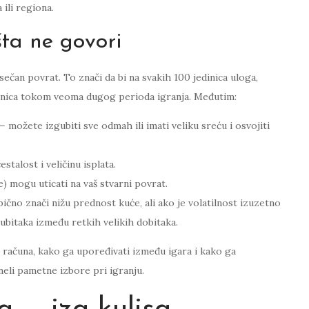
 ili regiona.
ta ne govori
ečan povrat. To znači da bi na svakih 100 jedinica uloga,
edinica tokom veoma dugog perioda igranja. Međutim:
 možete izgubiti sve odmah ili imati veliku sreću i osvojiti
stalost i veličinu isplata.
te) mogu uticati na vaš stvarni povrat.
čno znači nižu prednost kuće, ali ako je volatilnost izuzetno
ubitaka između retkih velikih dobitaka.
računa, kako ga upoređivati između igara i kako ga
neli pametne izbore pri igranju.