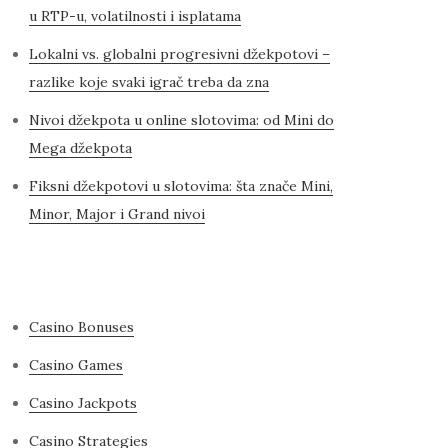
u RTP-u, volatilnosti i isplatama
Lokalni vs. globalni progresivni džekpotovi –
razlike koje svaki igrač treba da zna
Nivoi džekpota u online slotovima: od Mini do
Mega džekpota
Fiksni džekpotovi u slotovima: šta znače Mini,
Minor, Major i Grand nivoi
Categories
Casino Bonuses
Casino Games
Casino Jackpots
Casino Strategies