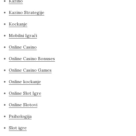
Kazino
Kazino Strategije
Kockanje
Mobilni Igrači
Online Casino
Online Casino Bonuses
Online Casino Games
Online kockanje
Online Slot Igre
Online Slotovi
Psihologija
Slot igre