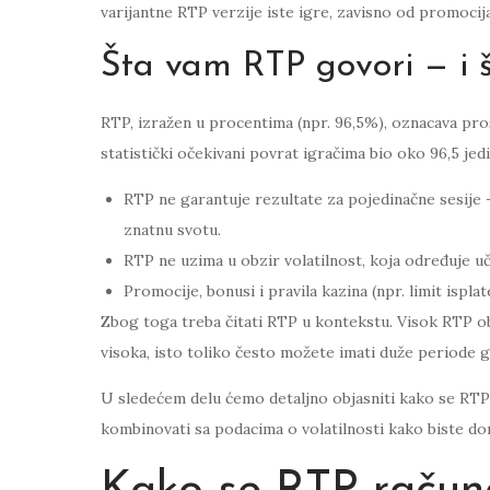
varijantne RTP verzije iste igre, zavisno od promocija
Šta vam RTP govori — i š
RTP, izražen u procentima (npr. 96,5%), oznacava pros
statistički očekivani povrat igračima bio oko 96,5 j
RTP ne garantuje rezultate za pojedinačne sesije —
znatnu svotu.
RTP ne uzima u obzir volatilnost, koja određuje uče
Promocije, bonusi i pravila kazina (npr. limit ispla
Zbog toga treba čitati RTP u kontekstu. Visok RTP obi
visoka, isto toliko često možete imati duže periode g
U sledećem delu ćemo detaljno objasniti kako se RTP 
kombinovati sa podacima o volatilnosti kako biste do