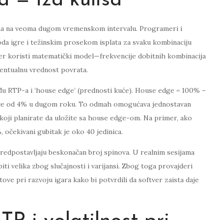
 — iza kulisa
čima na veoma dugom vremenskom intervalu. Programeri i
da igre i težinskim prosekom isplata za svaku kombinaciju
tver koristi matematički model—frekvencije dobitnih kombinacija
entualnu vrednost povrata.
đu RTP-a i ‘house edge’ (prednosti kuće). House edge = 100% –
uće od 4% u dugom roku. To odmah omogućava jednostavan
koji planirate da uložite sa house edge-om. Na primer, ako
, očekivani gubitak je oko 40 jedinica.
predpostavljaju beskonačan broj spinova. U realnim sesijama
ti velika zbog slučajnosti i varijansi. Zbog toga provajderi
tove pri razvoju igara kako bi potvrdili da softver zaista daje