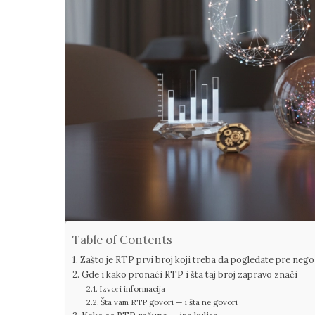
Table of Contents
Zašto je RTP prvi broj koji treba da pogledate pre nego
Gde i kako pronaći RTP i šta taj broj zapravo znači
Izvori informacija
Šta vam RTP govori — i šta ne govori