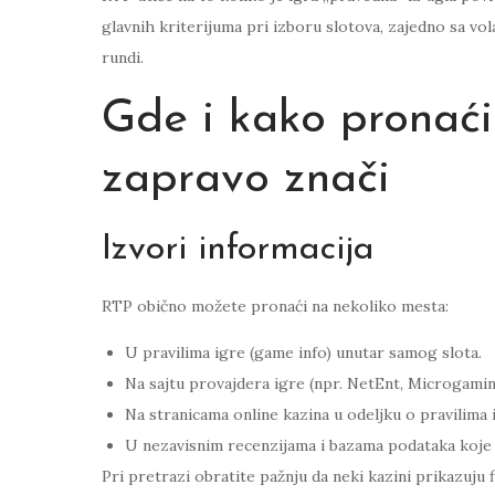
glavnih kriterijuma pri izboru slotova, zajedno sa vo
rundi.
Gde i kako pronaći 
zapravo znači
Izvori informacija
RTP obično možete pronaći na nekoliko mesta:
U pravilima igre (game info) unutar samog slota.
Na sajtu provajdera igre (npr. NetEnt, Microgaming
Na stranicama online kazina u odeljku o pravilima il
U nezavisnim recenzijama i bazama podataka koje 
Pri pretrazi obratite pažnju da neki kazini prikazuju 