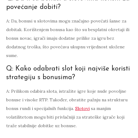
povećanje dobiti?
A: Da, bonusi u slotovima mogu značajno povećati šanse za
dobitak. Korištenjem bonusa kao što su besplatni okretaji ili
bonus novac, igrači imaju dodatne prilike za igru bez
dodatnog troška, što povećava ukupnu vrijednost uložene
sume.
Q: Kako odabrati slot koji najviše koristi
strategiju s bonusima?
A: Prilikom odabira slota, istražite igre koje nude povoljne
bonuse i visoke RTP. Također, obratite pažnju na strukturu
bonus rundi i specijalnih funkcija.
Slotovi
sa manjim
volatilitetom mogu biti privlačniji za strateške igrače koji
traže stabilnije dobitke uz bonuse.