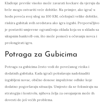
Klađenje previše visoko može zavarati kockare da vjeruju da
brže mogu ostvariti veće dobitke. Na primjer, ako igrač u
hodu poveća svoj ulog na 100 KM, očekujući velike dobitke,
riskira gubitak svih sredstava ako igra izgubi. Preporučljivo
je postaviti umjerene ograničenja oklada koja su u skladu sa
ukupnim bankroll-om, što može pomoći u očuvanju novca i
prolongirati igru.
Potraga za Gubicima
Potraga za gubicima često vodi do povećanog rizika i
dodatnih gubitaka. Kada igrači pokušavaju nadoknaditi
izgubljeni novac, obično donose impulzivne odluke koje
dodatno pogoršavaju situaciju. Umjesto da se fokusiraju na
strategiju i kontrolu, njihova želja za osvajanjem može ih
dovesti do još većih problema.