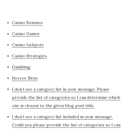
Categories
Casino Bonuses
Casino Games
Casino Jackpots
Casino Strategies
Gambling
Horror Slots
I don’t see a category list in your message. Please
provide the list of categories so I can determine which
one is closest to the given blog post title.
I don’t see a category list included in your message.
Could you please provide the list of categories so I can