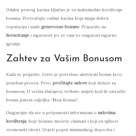
Odabir pravog kazina ključno je za maksimalno korištenje
bonusa. Pretražujte online kazina koja imaju dobru
reputaciju i nude
generozne bonuse
. Pripazite na
licenciranje
i sigurnost jer će vam to osigurati sigurno
igranje.
Zahtev za Vašim Bonusom
Kada se prijavite, često je potrebno aktivirati bonus kroz
poseban proces. Prvo,
pročitajte uslove
koji dolaze sa
bonusom. U većini slučajeva, trebate unijeti kod ili zatražiti
bonus putem odjeljka “Moji Bonusi”.
Osigurajte da ste u potpunosti informisani o
uslovima
korištenja
, koje bonuse možete claimati i koji su njihovi
vremenski okviri. Uvjeti poput minimalnog depozita i