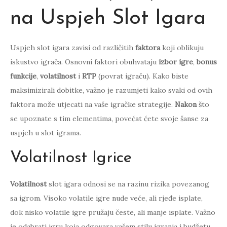
na Uspjeh Slot Igara
Uspjeh slot igara zavisi od različitih
faktora
koji oblikuju
iskustvo igrača. Osnovni faktori obuhvataju
izbor igre
,
bonus
funkcije
,
volatilnost
i
RTP
(povrat igraču). Kako biste
maksimizirali dobitke, važno je razumjeti kako svaki od ovih
faktora može utjecati na vaše igračke strategije.
Nakon
što
se upoznate s tim elementima, povećat ćete svoje šanse za
uspjeh u slot igrama.
Volatilnost Igrice
Volatilnost
slot igara odnosi se na razinu rizika povezanog
sa igrom. Visoko volatile igre nude veće, ali rjeđe isplate,
dok nisko volatile igre pružaju česte, ali manje isplate. Važno
je odabrati igru koja odgovara vašem stilu igranja i budžetu.