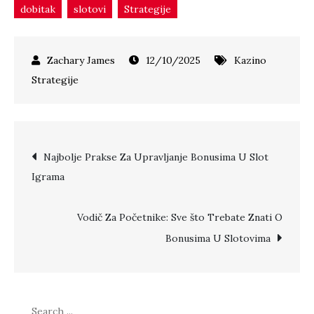
dobitak
slotovi
Strategije
12/10/2025
Kazino
Strategije
Post
Najbolje Prakse Za Upravljanje Bonusima U Slot
Igrama
navigation
Vodič Za Početnike: Sve što Trebate Znati O
Bonusima U Slotovima
Search