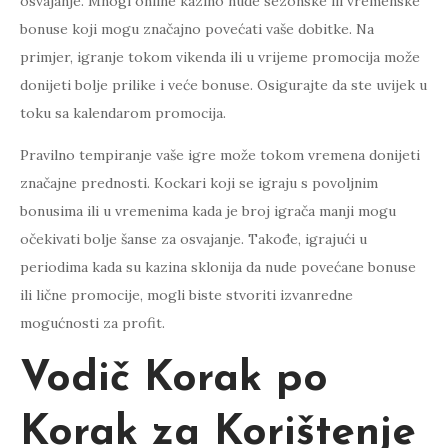
osvajanje. Mnogi online kazino nude sezonske ili vremenske
bonuse koji mogu značajno povećati vaše dobitke. Na
primjer, igranje tokom vikenda ili u vrijeme promocija može
donijeti bolje prilike i veće bonuse. Osigurajte da ste uvijek u
toku sa kalendarom promocija.
Pravilno tempiranje vaše igre može tokom vremena donijeti
značajne prednosti. Kockari koji se igraju s povoljnim
bonusima ili u vremenima kada je broj igrača manji mogu
očekivati bolje šanse za osvajanje. Takođe, igrajući u
periodima kada su kazina sklonija da nude povećane bonuse
ili lične promocije, mogli biste stvoriti izvanredne
mogućnosti za profit.
Vodič Korak po
Korak za Korištenje