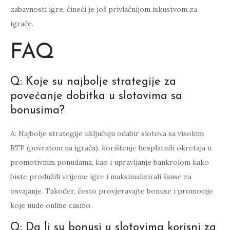
zabavnosti igre, čineći je još privlačnijom iskustvom za
igrače.
FAQ
Q: Koje su najbolje strategije za
povećanje dobitka u slotovima sa
bonusima?
A: Najbolje strategije uključuju odabir slotova sa visokim
RTP (povratom na igrača), korištenje besplatnih okretaja u
promotivnim ponudama, kao i upravljanje bankrolom kako
biste produžili vrijeme igre i maksimalizirali šanse za
osvajanje. Također, često provjeravajte bonuse i promocije
koje nude online casino.
Q: Da li su bonusi u slotovima korisni za