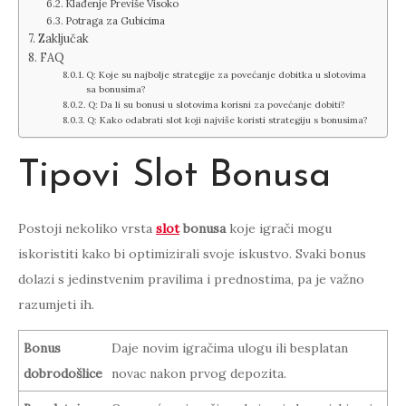
Klađenje Previše Visoko
Potraga za Gubicima
Zaključak
FAQ
Q: Koje su najbolje strategije za povećanje dobitka u slotovima
sa bonusima?
Q: Da li su bonusi u slotovima korisni za povećanje dobiti?
Q: Kako odabrati slot koji najviše koristi strategiju s bonusima?
Tipovi Slot Bonusa
Postoji nekoliko vrsta
slot
bonusa
koje igrači mogu
iskoristiti kako bi optimizirali svoje iskustvo. Svaki bonus
dolazi s jedinstvenim pravilima i prednostima, pa je važno
razumjeti ih.
Bonus
Daje novim igračima ulogu ili besplatan
dobrodošlice
novac nakon prvog depozita.