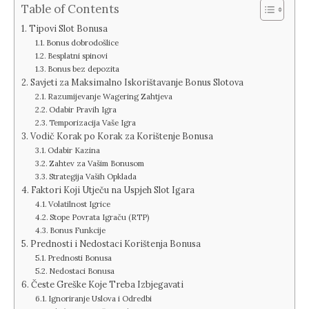
Table of Contents
Tipovi Slot Bonusa
Bonus dobrodošlice
Besplatni spinovi
Bonus bez depozita
Savjeti za Maksimalno Iskorištavanje Bonus Slotova
Razumijevanje Wagering Zahtjeva
Odabir Pravih Igra
Temporizacija Vaše Igra
Vodič Korak po Korak za Korištenje Bonusa
Odabir Kazina
Zahtev za Vašim Bonusom
Strategija Vaših Opklada
Faktori Koji Utječu na Uspjeh Slot Igara
Volatilnost Igrice
Stope Povrata Igraču (RTP)
Bonus Funkcije
Prednosti i Nedostaci Korištenja Bonusa
Prednosti Bonusa
Nedostaci Bonusa
Česte Greške Koje Treba Izbjegavati
Ignoriranje Uslova i Odredbi