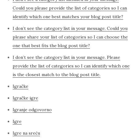
Could you please provide the list of categories so I can
identify which one best matches your blog post title?
I don’t see the category list in your message. Could you
please share your list of categories so I can choose the
one that best fits the blog post title?
I don’t see the category list in your message. Please
provide the list of categories so I can identify which one
is the closest match to the blog post title.
Igračke
Igračke igre
Igranje odgovorno
Igre
Igre na sreću