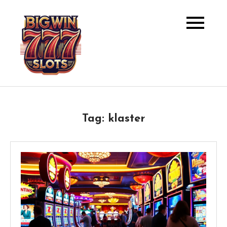
Skip
to
content
Big Win777 Slots
Tag:
klaster