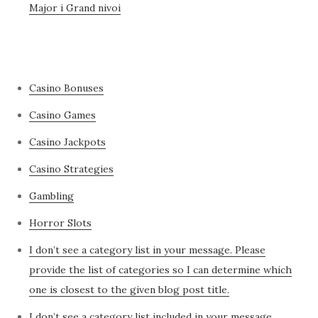
Major i Grand nivoi
Categories
Casino Bonuses
Casino Games
Casino Jackpots
Casino Strategies
Gambling
Horror Slots
I don’t see a category list in your message. Please
provide the list of categories so I can determine which
one is closest to the given blog post title.
I don’t see a category list included in your message.