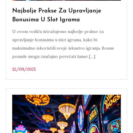
Najbolje Prakse Za Upravljanje
Bonusima U Slot Igrama
U ovom vodiču istražujemo najbolje prakse za
upravljanje bonusima u slot igrama, kako bi
maksimalno iskoristili svoje iskustvo igranja. Bonus
ponude mogu značajno povećati šanse […]
12/09/2025