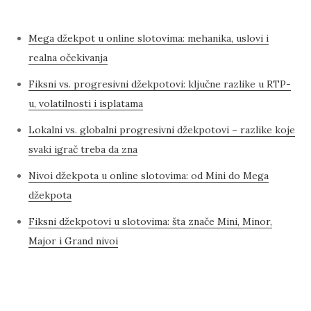
Mega džekpot u online slotovima: mehanika, uslovi i
realna očekivanja
Fiksni vs. progresivni džekpotovi: ključne razlike u RTP-
u, volatilnosti i isplatama
Lokalni vs. globalni progresivni džekpotovi – razlike koje
svaki igrač treba da zna
Nivoi džekpota u online slotovima: od Mini do Mega
džekpota
Fiksni džekpotovi u slotovima: šta znače Mini, Minor,
Major i Grand nivoi
Categories