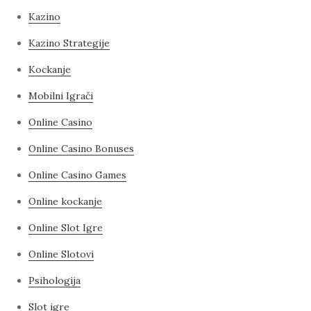
Kazino
Kazino Strategije
Kockanje
Mobilni Igrači
Online Casino
Online Casino Bonuses
Online Casino Games
Online kockanje
Online Slot Igre
Online Slotovi
Psihologija
Slot igre