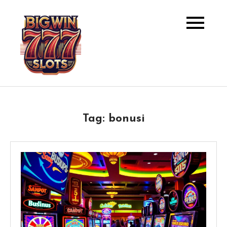
Skip
to
content
Big Win777 Slots
Tag:
bonusi