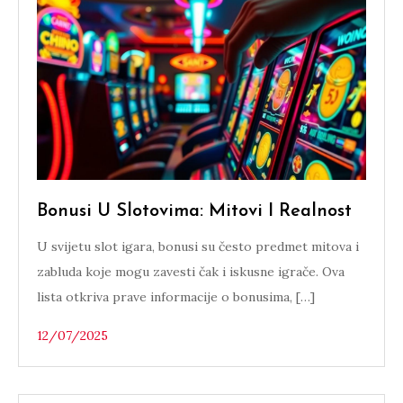
Bonusi U Slotovima: Mitovi I Realnost
U svijetu slot igara, bonusi su često predmet mitova i
zabluda koje mogu zavesti čak i iskusne igrače. Ova
lista otkriva prave informacije o bonusima, […]
12/07/2025