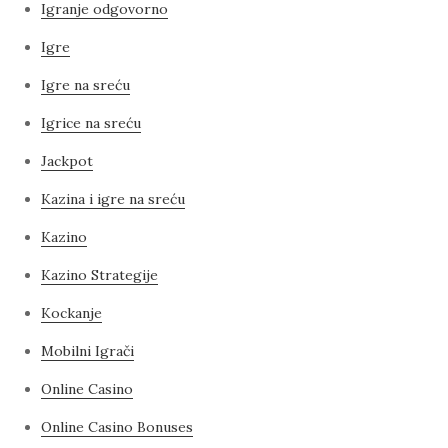
Igranje odgovorno
Igre
Igre na sreću
Igrice na sreću
Jackpot
Kazina i igre na sreću
Kazino
Kazino Strategije
Kockanje
Mobilni Igrači
Online Casino
Online Casino Bonuses