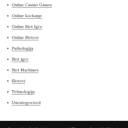
Online Casino Games
Online kockanje
Online Slot Igre
Online Slotovi
Psihologija
Slot igre
Slot Machines
Slotovi
Tehnologija
Uncategorized